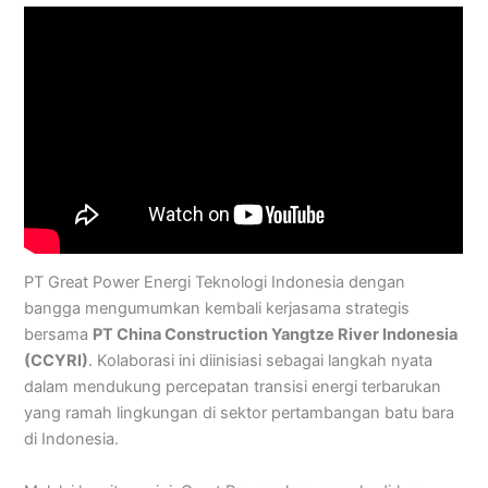
PT Great Power Energi Teknologi Indonesia dengan
bangga mengumumkan kembali kerjasama strategis
bersama
PT China Construction Yangtze River Indonesia
(CCYRI)
. Kolaborasi ini diinisiasi sebagai langkah nyata
dalam mendukung percepatan transisi energi terbarukan
yang ramah lingkungan di sektor pertambangan batu bara
di Indonesia.