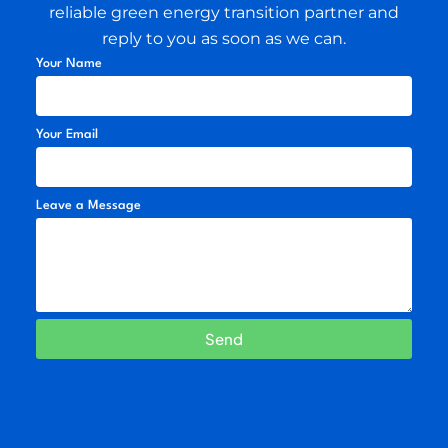
reliable green energy transition partner and
reply to you as soon as we can.
Your Name
Your Email
Leave a Message
Send