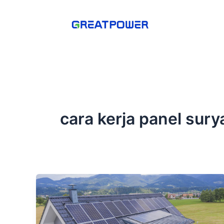
Lewati
ke
konten
cara kerja panel sury